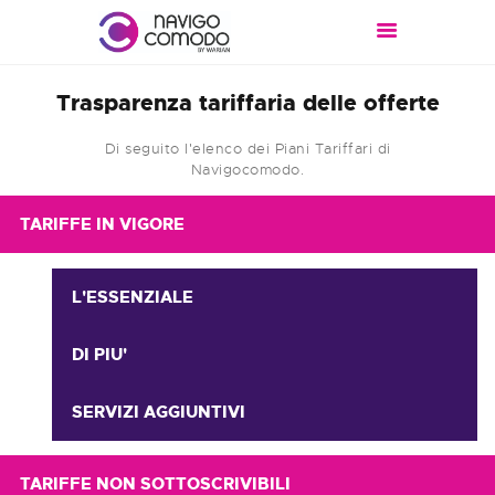
HOME
CHI SIAMO
Trasparenza tariffaria delle offerte
PROMO
OFFERTE
Di seguito l'elenco dei Piani Tariffari di
CONTATTI
Navigocomodo.
POINT
TARIFFE IN VIGORE
PORTALE CLIENTI
SCOPRI SMALL
L'ESSENZIALE
BUSINESS
DI PIU'
SERVIZI AGGIUNTIVI
TARIFFE NON SOTTOSCRIVIBILI